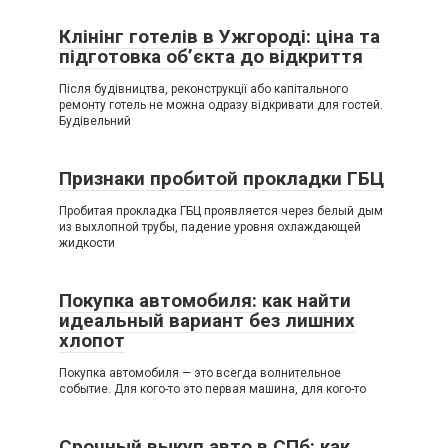
Клінінг готелів в Ужгороді: ціна та
підготовка об’єкта до відкриття
Після будівництва, реконструкції або капітального
ремонту готель не можна одразу відкривати для гостей.
Будівельний
Признаки пробитой прокладки ГБЦ
Пробитая прокладка ГБЦ проявляется через белый дым
из выхлопной трубы, падение уровня охлаждающей
жидкости
Покупка автомобиля: как найти
идеальный вариант без лишних
хлопот
Покупка автомобиля — это всегда волнительное
событие. Для кого-то это первая машина, для кого-то
Срочный выкуп авто в СПб: как