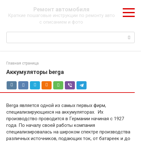
Перейти
Ремонт автомобиля
к
Краткие пошаговые инструкции по ремонту авто
контенту
с описанием и фото
Поиск:
Главная страница
Аккумуляторы berga
Berga является одной из самых первых фирм,
специализирующихся на аккумуляторах. Их
производство проводится в Германии начиная с 1927
года. По началу своей работы компания
специализировалась на широком спектре производства
различных источников, подающих ток, от батареек и до